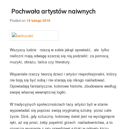
Pochwała artystów naiwnych
Posted on
19 lutego 2016
Wszyscy ludzie noszą w sobie jakąś opowieść, ale tylko
nieliczni mają odwagę szerzej się nią podzielić: za pomocą
muzyki, obrazu, tańca czy literatury.
Wspaniałe rzeczy tworzą dzieci i artyści nieprofesjonalni, którzy
nie boją się być sobą i nie starają się nikogo naśladować.
Opowiadają fantastyczne, kolorowe historie, zbudowane według
swojej własnej wewnętrznej logiki.
W tradycyjnych społecznościach tacy artyści byli w stanie
wypowiadać się poprzez swoją oryginalną sztukę przez całe
życie. Dziś, gdy sztuczny, kolorowy świat jest na wyciągnięcie
ręki, aż się prosi, żeby popełnić grzech naśladownictwa, a to
oznacza wygnanie z raju prawdziwej sztuki w odmęty kiczu.