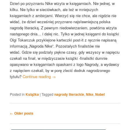
Dzień po przyznaniu Nike wizyta w księgarniach. Nie jednej, w
kilku. Nie tylko w sieciówkach, ale też w mniejszych
księgarniach z ambicjami. Wierzyć się nie chce, ale nigdzie nie
widać, że dzień wcześniej przyznano najsławniejszą polska
nagrodę literacką. Z pewnym niedowierzaniem, powtórna wizyta
następnego dnia… i dalej nic. Tylko w jednej księgarni do książki
Olgi Tokarczuk przyklejone karteczki post-it z ręcznie napisaną
informacją „Nagroda Nike”. Pozostałych finalistów nie
widać.
Gdzie się podziały piękne czasy, gdy wszyscy w napięciu
czekali na finał, w międzyczasie książki -finalistki dumnie
opasywano w księgarniach opaskami z logo Nagrody, a wydawcy
z napięciem czekali, by w porę zlecić dodruk nagrodzonego
tytułu?
Continue reading
→
Posted in
Książka
|
Tagged
nagrody literackie
,
Nike
,
Nobel
Post
←
Older posts
navigation