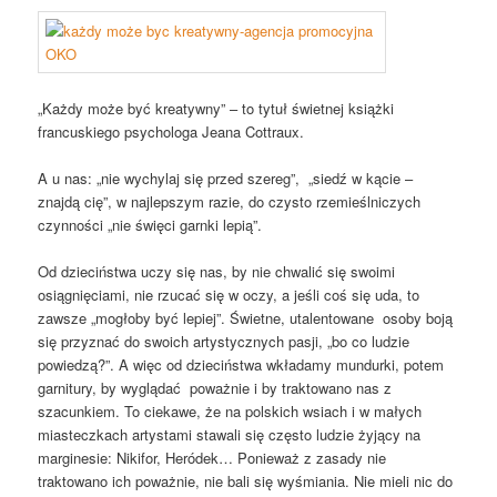
„Każdy może być kreatywny” – to tytuł świetnej książki
francuskiego psychologa Jeana Cottraux.
A u nas: „nie wychylaj się przed szereg”, „siedź w kącie –
znajdą cię”, w najlepszym razie, do czysto rzemieślniczych
czynności „nie święci garnki lepią”.
Od dzieciństwa uczy się nas, by nie chwalić się swoimi
osiągnięciami, nie rzucać się w oczy, a jeśli coś się uda, to
zawsze „mogłoby być lepiej”. Świetne, utalentowane osoby boją
się przyznać do swoich artystycznych pasji, „bo co ludzie
powiedzą?”. A więc od dzieciństwa wkładamy mundurki, potem
garnitury, by wyglądać poważnie i by traktowano nas z
szacunkiem. To ciekawe, że na polskich wsiach i w małych
miasteczkach artystami stawali się często ludzie żyjący na
marginesie: Nikifor, Heródek… Ponieważ z zasady nie
traktowano ich poważnie, nie bali się wyśmiania. Nie mieli nic do